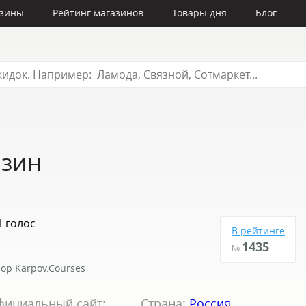
азины
Рейтинг магазинов
Товары дня
Блог
азин
1 голос
В рейтинге
1435
№
ор Karpov.Courses
фициальный сайт:
Страна:
Россия