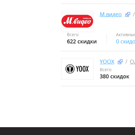
М.видео
Всего:
Активны
622 скидки
0 скид
YOOX
О
Всего:
380 скидок