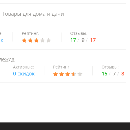
Товары для дома и дачи
е:
Рейтинг:
Отзывы:
ок
17
9
17
дежда
Активные:
Рейтинг:
Отзывы:
0 скидок
15
7
8