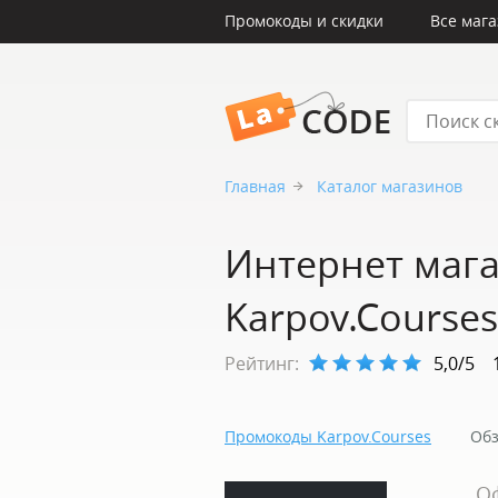
Промокоды и скидки
Все маг
LaCode
Главная
Каталог магазинов
Интернет маг
Karpov.Courses
Рейтинг:
5,0/5
Промокоды Karpov.Courses
Обз
О