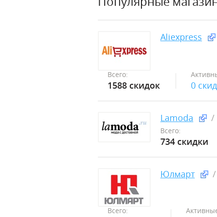
Популярные магази
Aliexpress
Всего:
Активн
1588 скидок
0 ски
Lamoda
Всего:
734 скидки
Юлмарт
Всего:
Активные