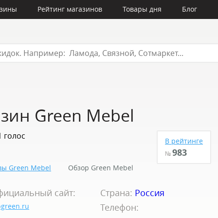
азины
Рейтинг магазинов
Товары дня
Блог
зин Green Mebel
1 голос
В рейтинге
983
№
ы Green Mebel
Обзор Green Mebel
фициальный сайт:
Страна:
Россия
green.ru
Телефон: