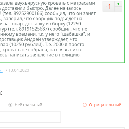
казала двухъярусную кровать с матрасами
-1
ь доставили быстро. Далее началось
 (тел. 89252900166) сообщил, что он занят
ь, заверил, что сборщик подъедет на
 за товар, доставку и сборку (12250
ур (тел. 89191525687) сообщил, что не
ному времени, т.к. у него "шабашка", и
доставщик Андрей утверждает, что
вар (10250 рублей). Т.е. 2000 я просто
кровать не собрана, на связь никто
юсь написать заявление в полицию.
/ 13.04.2020
el
:
Нейтральный
Отрицательный