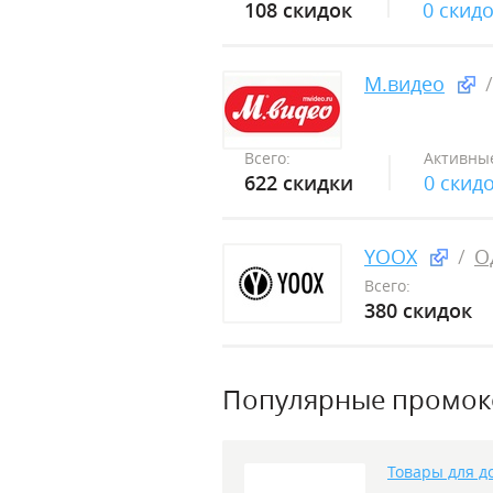
108 скидок
0 скид
М.видео
Всего:
Активны
622 скидки
0 скид
YOOX
О
Всего:
380 скидок
Популярные промо
Товары для д