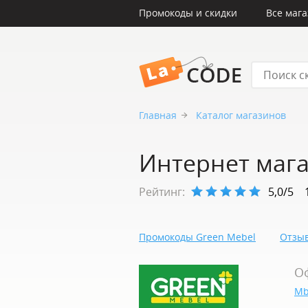
Промокоды и скидки
Все маг
LaCode
Главная
Каталог магазинов
Интернет мага
Рейтинг:
5,0/5
Промокоды Green Mebel
Отзыв
О
Mb