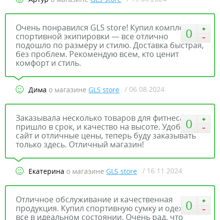
Очень понравился GLS store! Купил комплект
0
спортивной экипировки — все отлично
подошло по размеру и стилю. Доставка быстрая,
без проблем. Рекомендую всем, кто ценит
комфорт и стиль.
/ 06.08.2024
Дима
о магазине
GLS store
Заказывала несколько товаров для фитнеса. Все
0
пришло в срок, и качество на высоте. Удобный
сайт и отличные цены, теперь буду заказывать
только здесь. Отличный магазин!
/ 16.11.2024
Екатерина
о магазине
GLS store
Отличное обслуживание и качественная
0
продукция. Купил спортивную сумку и одежду —
все в идеальном состоянии. Очень рад, что