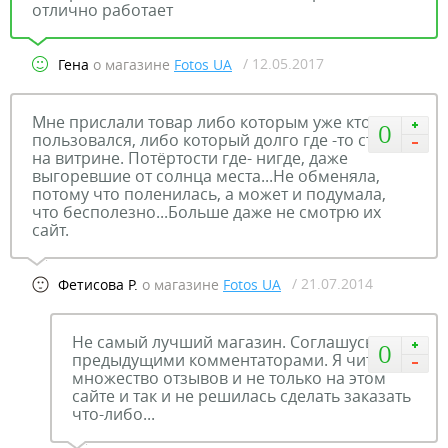
отлично работает
/ 12.05.2017
Гена
о магазине
Fotos UA
Мне прислали товар либо которым уже кто - то
0
пользовался, либо который долго где -то стоял
на витрине. Потёртости где- нигде, даже
выгоревшие от солнца места...Не обменяла,
потому что поленилась, а может и подумала,
что бесполезно...Больше даже не смотрю их
сайт.
/ 21.07.2014
Фетисова Р.
о магазине
Fotos UA
Не самый лучший магазин. Соглашусь с
0
предыдущими комментаторами. Я читала
множество отзывов и не только на этом
сайте и так и не решилась сделать заказать
что-либо...