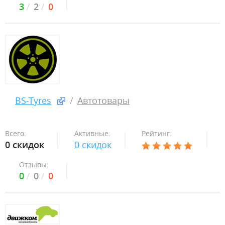
3
2
0
BS-Tyres
Автотовары
Всего:
Активные:
Рейтинг:
0 скидок
0 скидок
Отзывы:
0
0
0