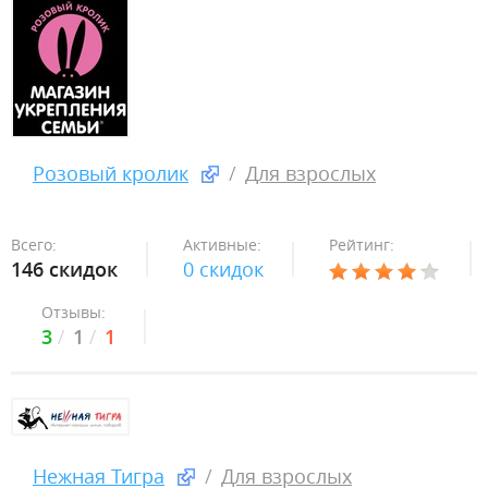
Розовый кролик
Для взрослых
Всего:
Активные:
Рейтинг:
146 скидок
0 скидок
Отзывы:
3
1
1
Нежная Тигра
Для взрослых