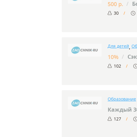
/
Б
500 р.
30
Для детей
Об
,
/
Сэк
10%
102
Образование
Каждый 30
127