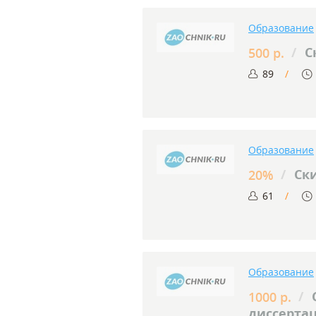
Образование
/
С
500 р.
89
Образование
/
Ски
20%
61
Образование
/
1000 р.
диссерта