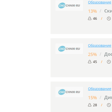
Образование
/
Ски
13%
46
Образование
/
Дос
25%
45
Образование
/
Дип
15%
28