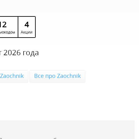
12
4
мокодом
Акции
 2026 года
Zaochnik
Все про Zaochnik