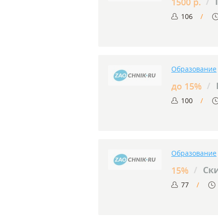
/
П
1500 р.
106
Образование
/
до 15%
100
Образование
/
Ски
15%
77