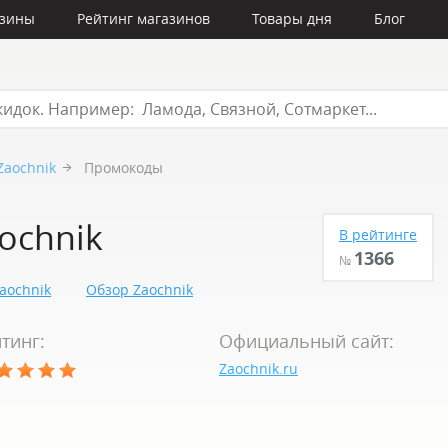
азины
Рейтинг магазинов
Товары дня
Блог
Zaochnik
Промокоды
ochnik
В рейтинге
1366
№
aochnik
Обзор Zaochnik
тинг:
Официальный сайт:
Zaochnik.ru