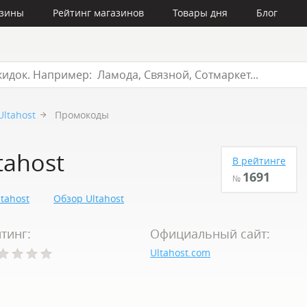
азины
Рейтинг магазинов
Товары дня
Блог
Ultahost
Промокоды
ahost
В рейтинге
1691
№
tahost
Обзор Ultahost
тинг:
Официальный сайт:
Ultahost.com