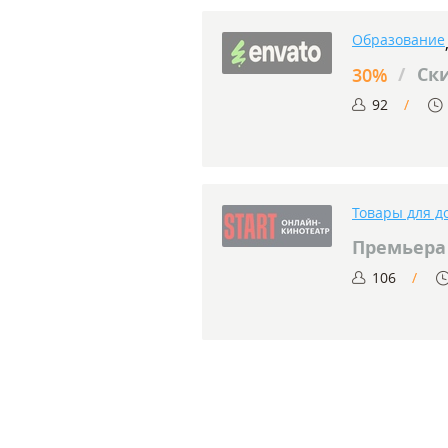
Образование
/
Ск
30%
92
Товары для д
Премьера 
106