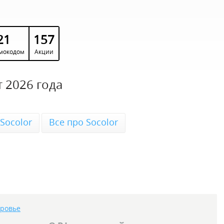
21
157
мокодом
Акции
 2026 года
Socolor
Все про Socolor
оровье