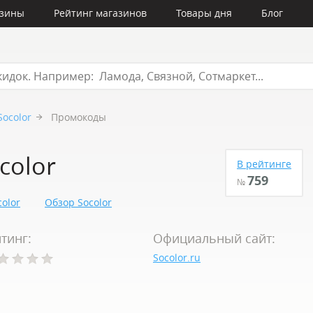
азины
Рейтинг магазинов
Товары дня
Блог
Socolor
Промокоды
color
В рейтинге
759
№
olor
Обзор Socolor
тинг:
Официальный сайт:
Socolor.ru