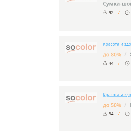
Сумка-шо
92
Красота и зд
/
до 80%
44
Красота и зд
/
до 50%
34