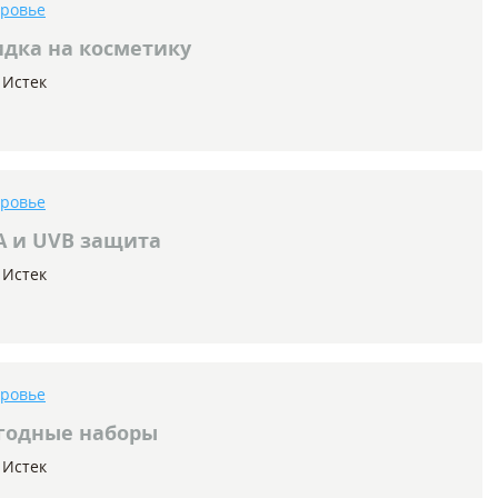
оровье
дка на косметику
Истек
оровье
 и UVB защита
Истек
оровье
одные наборы
Истек