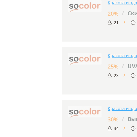
Красота и зд
/
Ски
20%
21
Красота и зд
/
UVA
25%
23
Красота и зд
/
Выг
30%
34