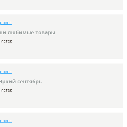
оровье
ши любимые товары
Истек
оровье
Яркий сентябрь
Истек
оровье