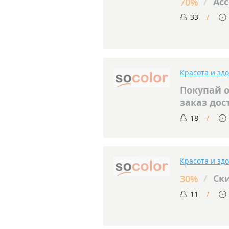
/
Асс
70%
33
Красота и зд
Покупай о
заказ дос
18
Красота и зд
/
Ски
30%
11