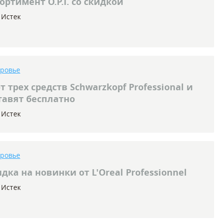
ортимент O.P.I. со скидкой
Истек
оровье
т трех средств Schwarzkopf Professional и
тавят бесплатно
Истек
оровье
дка на новинки от L'Oreal Professionnel
Истек