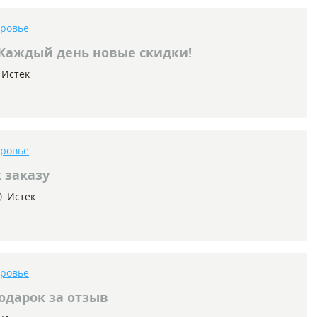
оровье
Каждый день новые скидки!
Истек
оровье
 заказу
Истек
оровье
одарок за отзыв