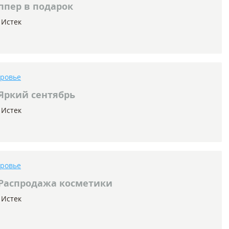
ппер в подарок
Истек
оровье
Яркий сентябрь
Истек
оровье
Распродажа косметики
Истек