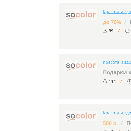
Красота и зд
/
до 70%
99
Красота и зд
Подарки к
114
Красота и зд
/
П
500 р.