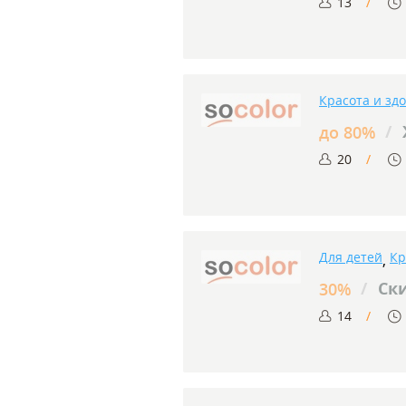
13
Красота и зд
/
до 80%
20
Для детей
Кр
,
/
Ски
30%
14