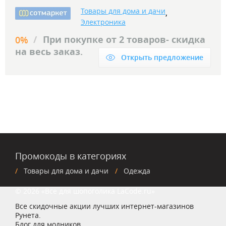
Товары для дома и дачи
,
Электроника
/
При покупке от 2 товаров- скидка
0%
на весь заказ.
Открыть предложение
Промокоды в категориях
Товары для дома и дачи
Одежда
© 2026 «Все для шопоголика LaCode.ru»
Все скидочные акции лучших интернет-магазинов
Рунета.
Блог для модников.